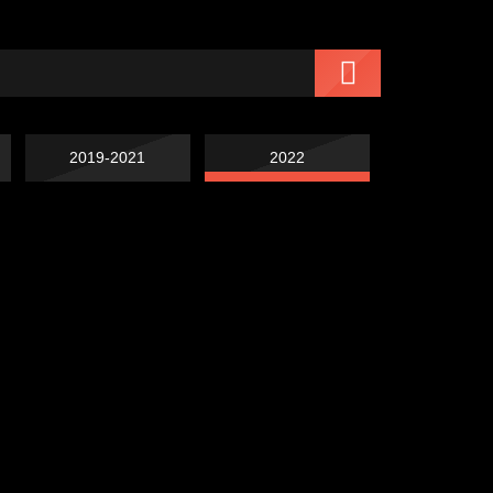
2019-2021
2022
Попытка заняться
Попытка заняться
спортом №7
Попытка заняться
спортом №6
Смотри, как все
спортом №8