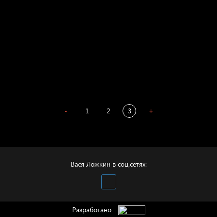
Мизантроп
В Москву! Разгонять тоску!
Иди
В каком смысле?
Сладких снов
-
1
2
3
+
Вася Ложкин в соц.сетях:
Разработано