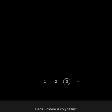
Russian Federation
Давайте тешить себя иллюзиями
За счастьем
Мизантроп
В Москву! Разгонять тоску!
Иди
В каком смысле?
Сладких снов
-
1
2
3
+
Вася Ложкин в соц.сетях: