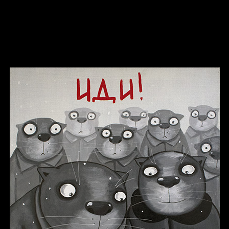
Russian Federation
Давайте тешить себя иллюзиями
За счастьем
Мизантроп
В Москву! Разгонять тоску!