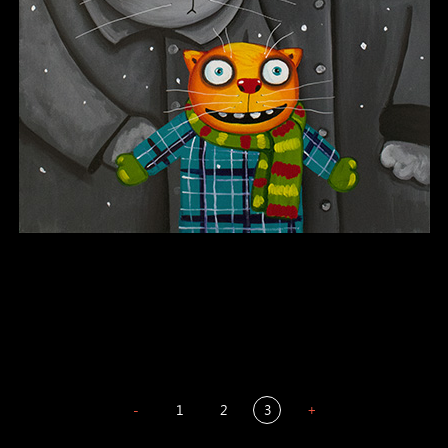
В каком смысле?
Сладких снов
-
1
2
3
+