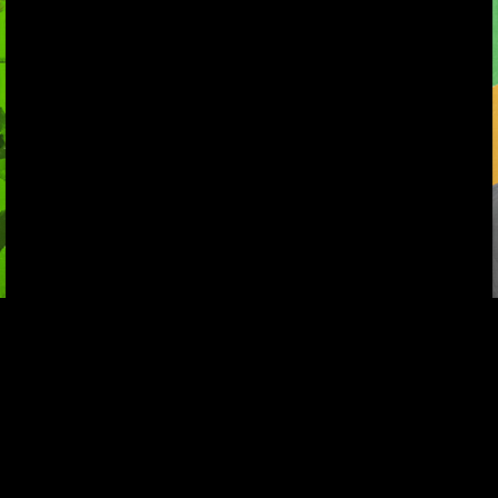
Попытка заняться
Смотри, как все
спортом №9