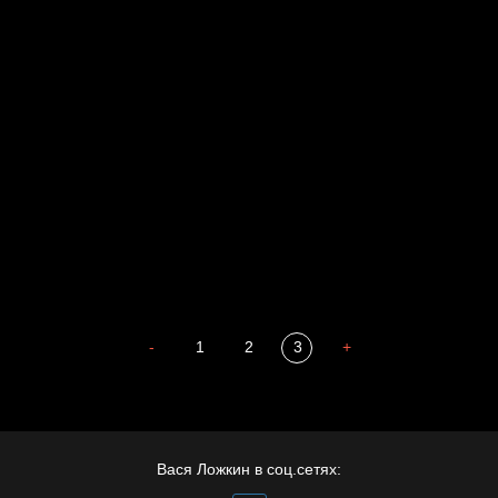
Давайте тешить себя иллюзиями
За счастьем
Мизантроп
В Москву! Разгонять тоску!
Иди
В каком смысле?
Сладких снов
-
1
2
3
+
Вася Ложкин в соц.сетях: