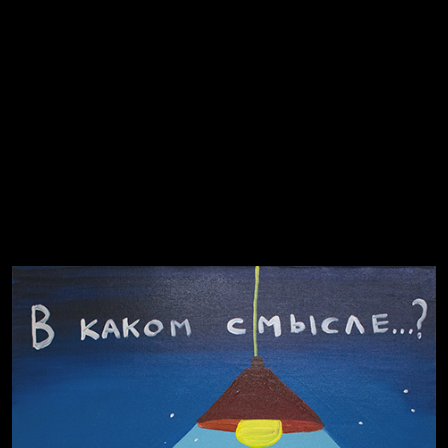
Попытка заняться спортом №8
Смотри, как все похорошело
Попытка заняться спортом №7
Russian Federation
Давайте тешить себя иллюзиями
За счастьем
Мизантроп
В Москву! Разгонять тоску!
Иди