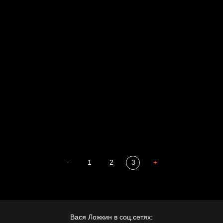
Russian Federation
Давайте тешить себя иллюзиями
За счастьем
Мизантроп
В Москву! Разгонять тоску!
Иди
В каком смысле?
Сладких снов
-
1
2
3
+
Вася Ложкин в соц.сетях: