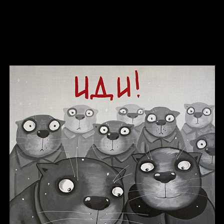
Russian Federation
Давайте тешить себя иллюзиями
За счастьем
Мизантроп
В Москву! Разгонять тоску!