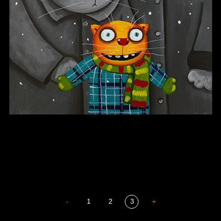
В каком смысле?
Сладких снов
-
1
2
3
+