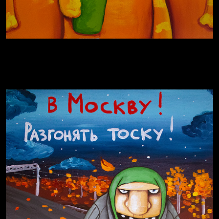
За счастьем
Мизантроп
Давайте тешить себя иллюзиями